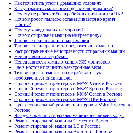
Как почистить утюг в домашних условиях
Как устранить скопление воды в холодильнике?
Почему не работает бесперебойник питания для ПК?
Почему робот-пылесос останавливается во время
работы?
Почему холодильник не морозит?
Почему стиральная машина не греет воду?
Типовые неисправности кофемашин
Типовые неисправности посудомоечных машин
Распространенные неисправности стиральных машин
Неисправности ноутбуков
Неисправности компьютерных ЖК мониторов
Где в Ростове починить электронные весы
Телевизор включается, но не работает звук,
изображение, поиск каналов
Срочный ремонт принтеров и МФУ Xerox в Ростове
Срочный ремонт принтеров и МФУ Epson в Ростове
Срочный ремонт принтеров и МФУ Canon в Ростове
Срочный ремонт принтеров и МФУ HP в Ростове
Профессиональный ремонт принтеров и МФУ Kyocera в
Ростове
Что делать, если стиральная машина не сливает воду?
Ремонт стиральной машины Самсунг в Ростове
Ремонт стиральной машины LG в Ростове
Ремонт стиральной машины Аристон в Ростове