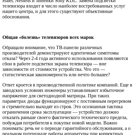
Haier, Nessens и линейки Sony KDL. Замена подсветки
телевизора входит в число наиболее востребованных услуг
нашего центра, и для этого существуют объективные
обоснования.
Общая «болезнь» телевизоров всех марок
Обращали внимание, что ТВ-панели различных
производителей демонстрируют идентичные симптомы
отказа? Через 2-4 года активного использования появляются
сбои в работе подсветки экрана телевизора — вне
зависимости от стоимости устройства. Что это —
статистическая закономерность или нечто большее?
Ответ кроется в производственной политике компаний. Еще в
заводских условиях инженеры устанавливают избыточное
напряжение для светодиодной матрицы. При таких
параметрах диоды функционируют с постоянным перегревом
и стремительно выходят из строя. Это осознанная тактика
ограничения срока эксплуатации — устройство должно
отказать раньше своего фактического технического предела,
побуждая потребителя к покупке новой модели. Важно
понимать: речь не о периоде гарантийного обслуживания, а о
реальном потенциале работы аппаратуры при корректных