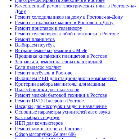
Где отремонтировать хлебопечь в Ростове
Качественный ремонт электрических плит в Ростове-на-
Дону
Ремонт холодильников на дому в Ростове-на-Дону
Ремонт стиральных машин в Ростове-на-Дону
Ремонт приставок к телевизору
Ремонт телевизоров любой сложности в Ростове
Ремонт планшетов
Выбираем ноутбук
Встраиваемые кофемашины Miele
Прошивка китайских планшетов в Ростове
Заправка и ремонт лазерных картриджей
Если пылесос молчит
Ремонт нетбуков в Ростове
Выбираем ИБП для стационарного компьютера
Критерии выбора магнитолы для машины
Пылесборники для пылесосов
Ремонт мелкой бытовой техники в Ростове
Ремонт DVD Плееров в Ростове
Насадки для мясорубки виды и назначение
Основные параметры усилителей авто звука
Как выбрать ноутбук
ИБП для компьютеров
Ремонт компьютеров в Ростове
Обзор мясорубки Zelmer 686