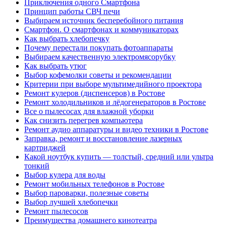
Приключения одного Смартфона
Принцип работы СВЧ печи
Выбираем источник бесперебойного питания
Смартфон. О смартфонах и коммуникаторах
Как выбрать хлебопечку
Почему перестали покупать фотоаппараты
Выбираем качественную электромясорубку
Как выбрать утюг
Выбор кофемолки советы и рекомендации
Критерии при выборе мультимедийного проектора
Ремонт кулеров (диспенсеров) в Ростове
Ремонт холодильников и лёдогенераторов в Ростове
Все о пылесосах для влажной уборки
Как снизить перегрев компьютера
Ремонт аудио аппаратуры и видео техники в Ростове
Заправка, ремонт и восстановление лазерных
картриджей
Какой ноутбук купить — толстый, средний или ультра
тонкий
Выбор кулера для воды
Ремонт мобильных телефонов в Ростове
Выбор пароварки, полезные советы
Выбор лучшей хлебопечки
Ремонт пылесосов
Преимущества домашнего кинотеатра