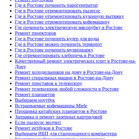
Где в Ростове починить парогенератор
Где в Ростове отремонтировать пылесос
Где в Ростове отремонтировать кухонную вытяжку
Где в Ростове отремонтировать кофемашину
Где починить электрическую мясорубку в Ростове
Ремонт проекторов
Где в Ростове починить кулер для воды
Где в Ростове можно починить термопот
Где в Ростове починить мультиварку
Где отремонтировать хлебопечь в Ростове
Качественный ремонт электрических плит в Ростове-на-
Дону
Ремонт холодильников на дому в Ростове-на-Дону
Ремонт стиральных машин в Ростове-на-Дону
Ремонт приставок к телевизору
Ремонт телевизоров любой сложности в Ростове
Ремонт планшетов
Выбираем ноутбук
Встраиваемые кофемашины Miele
Прошивка китайских планшетов в Ростове
Заправка и ремонт лазерных картриджей
Если пылесос молчит
Ремонт нетбуков в Ростове
Выбираем ИБП для стационарного компьютера