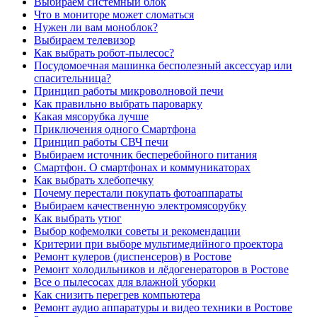
Выбираем системный блок
Что в мониторе может сломаться
Нужен ли вам моноблок?
Выбираем телевизор
Как выбрать робот-пылесос?
Посудомоечная машинка бесполезный аксессуар или
спасительница?
Принцип работы микроволновой печи
Как правильно выбрать пароварку
Какая мясорубка лучше
Приключения одного Смартфона
Принцип работы СВЧ печи
Выбираем источник бесперебойного питания
Смартфон. О смартфонах и коммуникаторах
Как выбрать хлебопечку
Почему перестали покупать фотоаппараты
Выбираем качественную электромясорубку
Как выбрать утюг
Выбор кофемолки советы и рекомендации
Критерии при выборе мультимедийного проектора
Ремонт кулеров (диспенсеров) в Ростове
Ремонт холодильников и лёдогенераторов в Ростове
Все о пылесосах для влажной уборки
Как снизить перегрев компьютера
Ремонт аудио аппаратуры и видео техники в Ростове