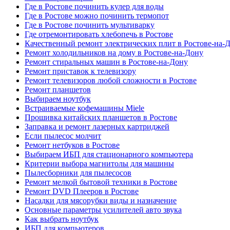
Где в Ростове починить кулер для воды
Где в Ростове можно починить термопот
Где в Ростове починить мультиварку
Где отремонтировать хлебопечь в Ростове
Качественный ремонт электрических плит в Ростове-на-
Ремонт холодильников на дому в Ростове-на-Дону
Ремонт стиральных машин в Ростове-на-Дону
Ремонт приставок к телевизору
Ремонт телевизоров любой сложности в Ростове
Ремонт планшетов
Выбираем ноутбук
Встраиваемые кофемашины Miele
Прошивка китайских планшетов в Ростове
Заправка и ремонт лазерных картриджей
Если пылесос молчит
Ремонт нетбуков в Ростове
Выбираем ИБП для стационарного компьютера
Критерии выбора магнитолы для машины
Пылесборники для пылесосов
Ремонт мелкой бытовой техники в Ростове
Ремонт DVD Плееров в Ростове
Насадки для мясорубки виды и назначение
Основные параметры усилителей авто звука
Как выбрать ноутбук
ИБП для компьютеров