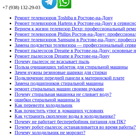
+7 (938) 132-29-03
Ремонт телевизоров Toshiba в Ростове-на-Дону
Ремонт телевизоров Hartens в Ростове-на-Дону в сервисн
Вернем к жизни телевизор Dexp: профессиональный ремо
Ремонт телевизоров Philips Ростов-на-Дону: профессион
Ремонт телевизоров Samsung в Ростове-на-Дону: професс
Замена подсветки телевизора — профессиональный серви
Ремонт пылесосов Dreame в Ростове-на-Дону: основные 
Ремонт пылесосов Dreame в Ростове-на-Дону
Почему пылесос не всасывает пыль
Польза очищающих таблеток для стиральной машины
Зачем нужны резиновые шарики для стирки
Подключение передней панели к материнской плате
Замена подшипников стиральной машины
ремонт стиральных машин своими руками
Почему стиральная машинка не сливает воду?
ошибки стиральной машины lg
Как перевезти холодильник
Как почистить утюг в домашних условиях
Как устранить скопление воды в холодильнике?
Почему не работает бесперебойник питания для ПК?
Почему робот-пылесос останавливается во время работы?
Почему холодильник не морозит?