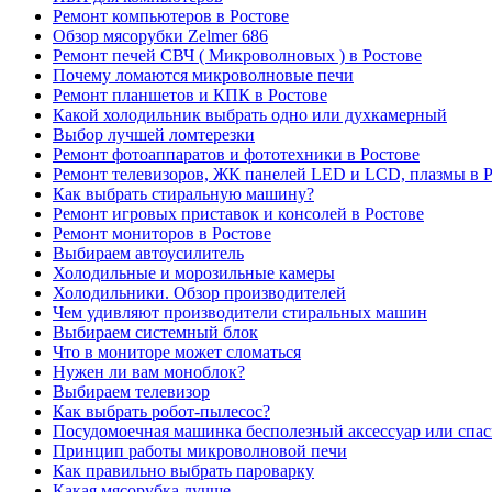
Ремонт компьютеров в Ростове
Обзор мясорубки Zelmer 686
Ремонт печей СВЧ ( Микроволновых ) в Ростове
Почему ломаются микроволновые печи
Ремонт планшетов и КПК в Ростове
Какой холодильник выбрать одно или духкамерный
Выбор лучшей ломтерезки
Ремонт фотоаппаратов и фототехники в Ростове
Ремонт телевизоров, ЖК панелей LED и LCD, плазмы в Р
Как выбрать стиральную машину?
Ремонт игровых приставок и консолей в Ростове
Ремонт мониторов в Ростове
Выбираем автоусилитель
Холодильные и морозильные камеры
Холодильники. Обзор производителей
Чем удивляют производители стиральных машин
Выбираем системный блок
Что в мониторе может сломаться
Нужен ли вам моноблок?
Выбираем телевизор
Как выбрать робот-пылесос?
Посудомоечная машинка бесполезный аксессуар или спа
Принцип работы микроволновой печи
Как правильно выбрать пароварку
Какая мясорубка лучше