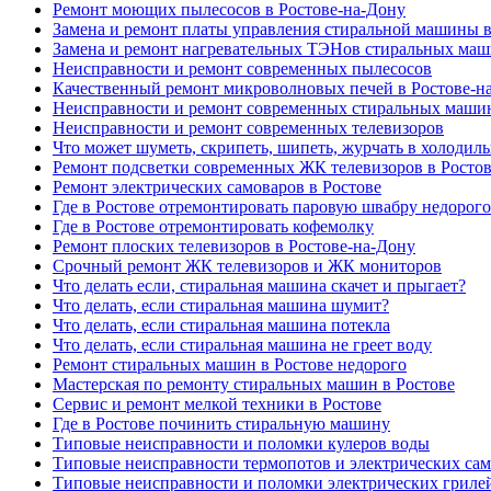
Ремонт моющих пылесосов в Ростове-на-Дону
Замена и ремонт платы управления стиральной машины в
Замена и ремонт нагревательных ТЭНов стиральных маш
Неисправности и ремонт современных пылесосов
Качественный ремонт микроволновых печей в Ростове-н
Неисправности и ремонт современных стиральных маши
Неисправности и ремонт современных телевизоров
Что может шуметь, скрипеть, шипеть, журчать в холодил
Ремонт подсветки современных ЖК телевизоров в Росто
Ремонт электрических самоваров в Ростове
Где в Ростове отремонтировать паровую швабру недорого
Где в Ростове отремонтировать кофемолку
Ремонт плоских телевизоров в Ростове-на-Дону
Срочный ремонт ЖК телевизоров и ЖК мониторов
Что делать если, стиральная машина скачет и прыгает?
Что делать, если стиральная машина шумит?
Что делать, если стиральная машина потекла
Что делать, если стиральная машина не греет воду
Ремонт стиральных машин в Ростове недорого
Мастерская по ремонту стиральных машин в Ростове
Сервис и ремонт мелкой техники в Ростове
Где в Ростове починить стиральную машину
Типовые неисправности и поломки кулеров воды
Типовые неисправности термопотов и электрических са
Типовые неисправности и поломки электрических гриле