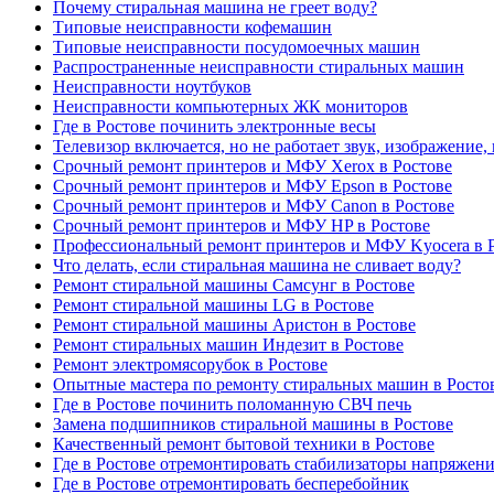
Почему стиральная машина не греет воду?
Типовые неисправности кофемашин
Типовые неисправности посудомоечных машин
Распространенные неисправности стиральных машин
Неисправности ноутбуков
Неисправности компьютерных ЖК мониторов
Где в Ростове починить электронные весы
Телевизор включается, но не работает звук, изображение,
Срочный ремонт принтеров и МФУ Xerox в Ростове
Срочный ремонт принтеров и МФУ Epson в Ростове
Срочный ремонт принтеров и МФУ Canon в Ростове
Срочный ремонт принтеров и МФУ HP в Ростове
Профессиональный ремонт принтеров и МФУ Kyocera в 
Что делать, если стиральная машина не сливает воду?
Ремонт стиральной машины Самсунг в Ростове
Ремонт стиральной машины LG в Ростове
Ремонт стиральной машины Аристон в Ростове
Ремонт стиральных машин Индезит в Ростове
Ремонт электромясорубок в Ростове
Опытные мастера по ремонту стиральных машин в Росто
Где в Ростове починить поломанную СВЧ печь
Замена подшипников стиральной машины в Ростове
Качественный ремонт бытовой техники в Ростове
Где в Ростове отремонтировать стабилизаторы напряжен
Где в Ростове отремонтировать бесперебойник