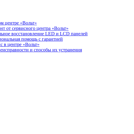
ом центре «Вольт»
нт от сервисного центра «Вольт»
альное восстановление LED и LCD панелей
иональная помощь с гарантией
с в центре «Вольт»
неисправности и способы их устранения