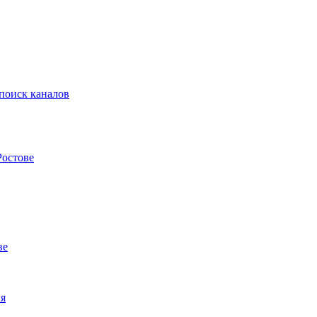
 поиск каналов
Ростове
ве
ия