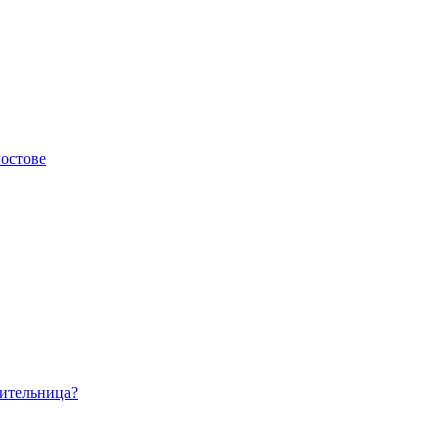
остове
сительница?