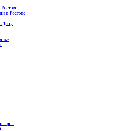
 Ростове
ин в Ростове
а-Дону
н
ьнике
ве
моваров
й