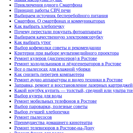
Приключения одного Смартфона
Принцип работы СВЧ печи
Выбираем источник бесперебойного питания
Смартфон. О смартфонах и коммуникаторах
Как выбрать хлебопечку
Почему перестали покупать фотоаппараты
Выбираем качественную электромясорубку
Как выбрать утюг
Выбор кофемолки советы и рекомендации
Критерии при выборе мультимедийного проектора
Ремонт кулеров (диспенсеров) в Ростове
Ремонт холодильников и лёдогенераторов в Ростове
Все о пылесосах для влажной уборки
Как снизить перегрев компьютера
Ремонт аудио аппаратуры и видео техники в Ростове
Заправка, ремонт и восстановление лазерных картриджей
Какой ноутбук купить — толстый, средний или ультра то
Выбор кулера для воды
Ремонт мобильных телефонов в Ростове
Выбор пароварки, полезные советы
Выбор лучшей хлебопечки
Ремонт пылесосов
Преимущества домашнего кинотеатра
Ремонт телевизоров в Ростове-на-Дону