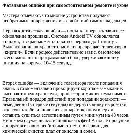
Фатальные ошибки при самостоятельном ремонте и уходе
Мастера отмечают, что многие устройства получают
необратимые повреждения из-за действий самих владельцев.
Первая критическая ошибка
— попытка прервать зависшее
обновление прошивки. Система Android TV обновляется
этапами, и экран может оставаться черным до 15 минут.
Выдергивание шнура в этот момент превращает телевизор в
«кирпич». Если процесс действительно завис, безопаснее
всего выполнить программный сброс, удерживая кнопку
питания на корпусе 10–15 секунд.
Вторая ошибка
— включение телевизора после попадания
влаги. Это моментально провоцирует короткое замыкание:
выгорают предохранители, процессор и микросхемы памяти.
Правильный порядок действий при попадании жидкости —
немедленно (в первые секунды) выдернуть вилку из розетки,
отключить кабели, положить аппарат экраном вверх и
оставить сушиться естественным путем минимум на 48 часов.
Ни в коем случае нельзя использовать фен! А после просушки
аппарат все равно необходимо отнести в сервис для
химической очистки плат от окислов и солей.