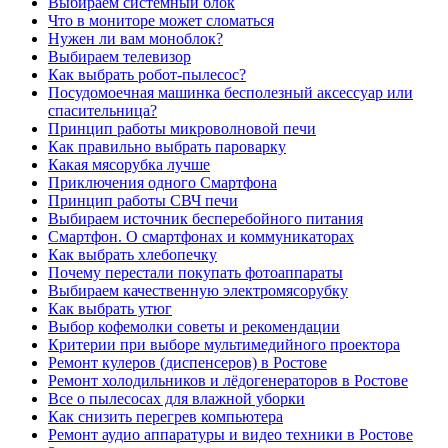
Выбираем системный блок
Что в мониторе может сломаться
Нужен ли вам моноблок?
Выбираем телевизор
Как выбрать робот-пылесос?
Посудомоечная машинка бесполезный аксессуар или
спасительница?
Принцип работы микроволновой печи
Как правильно выбрать пароварку
Какая мясорубка лучше
Приключения одного Смартфона
Принцип работы СВЧ печи
Выбираем источник бесперебойного питания
Смартфон. О смартфонах и коммуникаторах
Как выбрать хлебопечку
Почему перестали покупать фотоаппараты
Выбираем качественную электромясорубку
Как выбрать утюг
Выбор кофемолки советы и рекомендации
Критерии при выборе мультимедийного проектора
Ремонт кулеров (диспенсеров) в Ростове
Ремонт холодильников и лёдогенераторов в Ростове
Все о пылесосах для влажной уборки
Как снизить перегрев компьютера
Ремонт аудио аппаратуры и видео техники в Ростове