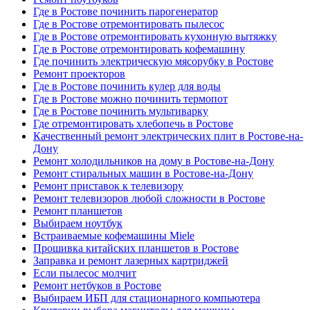
Где в Ростове починить парогенератор
Где в Ростове отремонтировать пылесос
Где в Ростове отремонтировать кухонную вытяжку
Где в Ростове отремонтировать кофемашину
Где починить электрическую мясорубку в Ростове
Ремонт проекторов
Где в Ростове починить кулер для воды
Где в Ростове можно починить термопот
Где в Ростове починить мультиварку
Где отремонтировать хлебопечь в Ростове
Качественный ремонт электрических плит в Ростове-на-
Дону
Ремонт холодильников на дому в Ростове-на-Дону
Ремонт стиральных машин в Ростове-на-Дону
Ремонт приставок к телевизору
Ремонт телевизоров любой сложности в Ростове
Ремонт планшетов
Выбираем ноутбук
Встраиваемые кофемашины Miele
Прошивка китайских планшетов в Ростове
Заправка и ремонт лазерных картриджей
Если пылесос молчит
Ремонт нетбуков в Ростове
Выбираем ИБП для стационарного компьютера