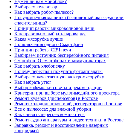
Нужен ли вам моноблок?
Выбираем телевизор
Как выбрать робот-пылесос?
Посудомоечная машинка бесполезный аксессуар или
спасительница?
Принцип работы микроволновой печи
Как правильно выбрать пароварку
Какая мясорубка лучше
Приключения одного Смартфона
Принцип работы СВЧ печи
Выбираем источник бесперебойного питания
Смартфон. О смартфонах и коммуникаторах
Как выбрать хлебопечку
Почему перестали покупать фотоаппараты
Выбираем качественную электромясорубку
Как выбрать утюг
Выбор кофемолки советы и рекомендации
Критерии при выборе мультимедийного проектора
Ремонт кулеров (диспенсеров) в Ростове
Ремонт холодильников и лёдогенераторов в Ростове
Все о пылесосах для влажной уборки
Как снизить перегрев компьютера
Ремонт аудио аппаратуры и видео техники в Ростове
Заправка, ремонт и восстановление лазерных
картриджей