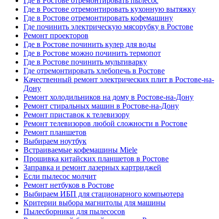
Где в Ростове отремонтировать пылесос
Где в Ростове отремонтировать кухонную вытяжку
Где в Ростове отремонтировать кофемашину
Где починить электрическую мясорубку в Ростове
Ремонт проекторов
Где в Ростове починить кулер для воды
Где в Ростове можно починить термопот
Где в Ростове починить мультиварку
Где отремонтировать хлебопечь в Ростове
Качественный ремонт электрических плит в Ростове-на-
Дону
Ремонт холодильников на дому в Ростове-на-Дону
Ремонт стиральных машин в Ростове-на-Дону
Ремонт приставок к телевизору
Ремонт телевизоров любой сложности в Ростове
Ремонт планшетов
Выбираем ноутбук
Встраиваемые кофемашины Miele
Прошивка китайских планшетов в Ростове
Заправка и ремонт лазерных картриджей
Если пылесос молчит
Ремонт нетбуков в Ростове
Выбираем ИБП для стационарного компьютера
Критерии выбора магнитолы для машины
Пылесборники для пылесосов