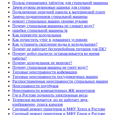
Польза очищающих таблеток для стиральной машины
Зачем нужны резиновые шарики для стирки
Подключение передней панели к материнской плате
Замена подшипников стиральной машины
ремонт стиральных машин своими руками
Почему стиральная машинка не сливает воду?
ошибки стиральной машины lg
Как перевезти холодильник
Как почистить утюг в домашних условиях
Как устранить скопление воды в холодильнике?
Почему не работает бесперебойник питания для ПК?
Почему робот-пылесос останавливается во время
работы?
Почему холодильник не морозит?
Почему стиральная машина не греет воду?
Типовые неисправности кофемашин
Типовые неисправности посудомоечных машин
Распространенные неисправности стиральных машин
Неисправности ноутбуков
Неисправности компьютерных ЖК мониторов
Где в Ростове починить электронные весы
Телевизор включается, но не работает звук,
изображение, поиск каналов
Срочный ремонт принтеров и МФУ Xerox в Ростове
Срочный ремонт принтеров и МФУ Epson в Ростове