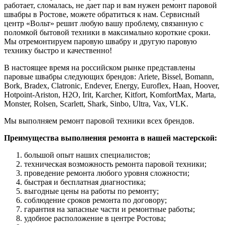
работает, сломалась, не дает пар и вам нужен ремонт паровой
швабры в Ростове, можете обратиться к нам. Сервисный
центр «Вольт» решит любую вашу проблему, связанную с
поломкой бытовой техники в максимально короткие сроки.
Мы отремонтируем паровую швабру и другую паровую
технику быстро и качественно!
В настоящее время на российском рынке представлены
паровые швабры следующих брендов: Ariete, Bissel, Bomann,
Bork, Bradex, Clatronic, Endever, Energy, Euroflex, Haan, Hoover,
Hotpoint-Ariston, H2O, Irit, Karcher, Kitfort, KomfortMax, Marta,
Monster, Rolsen, Scarlett, Shark, Sinbo, Ultra, Vax, VLK.
Мы выполняем ремонт паровой техники всех брендов.
Преимущества выполнения ремонта в нашей мастерской:
большой опыт наших специалистов;
техническая возможность ремонта паровой техники;
проведение ремонта любого уровня сложности;
быстрая и бесплатная диагностика;
выгодные цены на работы по ремонту;
соблюдение сроков ремонта по договору;
гарантия на запасные части и ремонтные работы;
удобное расположение в центре Ростова;