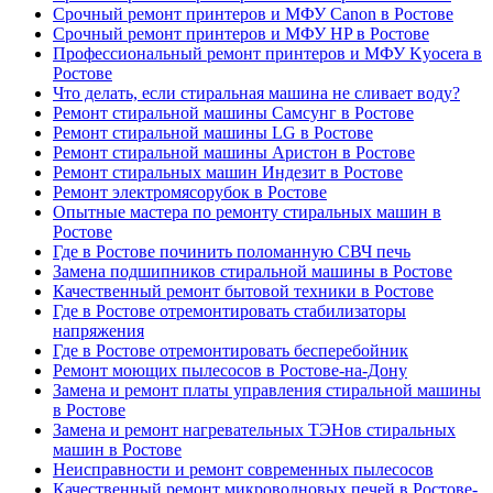
Срочный ремонт принтеров и МФУ Canon в Ростове
Срочный ремонт принтеров и МФУ HP в Ростове
Профессиональный ремонт принтеров и МФУ Kyocera в
Ростове
Что делать, если стиральная машина не сливает воду?
Ремонт стиральной машины Самсунг в Ростове
Ремонт стиральной машины LG в Ростове
Ремонт стиральной машины Аристон в Ростове
Ремонт стиральных машин Индезит в Ростове
Ремонт электромясорубок в Ростове
Опытные мастера по ремонту стиральных машин в
Ростове
Где в Ростове починить поломанную СВЧ печь
Замена подшипников стиральной машины в Ростове
Качественный ремонт бытовой техники в Ростове
Где в Ростове отремонтировать стабилизаторы
напряжения
Где в Ростове отремонтировать бесперебойник
Ремонт моющих пылесосов в Ростове-на-Дону
Замена и ремонт платы управления стиральной машины
в Ростове
Замена и ремонт нагревательных ТЭНов стиральных
машин в Ростове
Неисправности и ремонт современных пылесосов
Качественный ремонт микроволновых печей в Ростове-