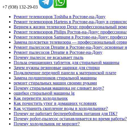
+7 (938) 132-29-03
Ремонт телевизоров Toshiba в Ростове-на-Дону
Ремонт телевизоров Hartens в Ростове-на-Дону в сервисн
Вернем к жизни телевизор Dexp: профессиональный ремо
Ремонт телевизоров Philips Ростов-на-Дону: профессион
Ремонт телевизоров Samsung в Ростове-на-Дону: професс
Замена подсветки телевизора — профессиональный серви
Ремонт пылесосов Dreame в Ростове-на-Дону: основные 
Ремонт пылесосов Dreame в Ростове-на-Дону
Почему пылесос не всасывает пыль
Польза очищающих таблеток для стиральной машины
Зачем нужны резиновые шарики для стирки
Подключение передней панели к материнской плате
Замена подшипников стиральной машины
ремонт стиральных машин своими руками
Почему стиральная машинка не сливает воду?
ошибки стиральной машины lg
Как перевезти холодильник
Как почистить утюг в домашних условиях
Как устранить скопление воды в холодильнике?
Почему не работает бесперебойник питания для ПК?
Почему робот-пылесос останавливается во время работы?
Почему холодильник не морозит?