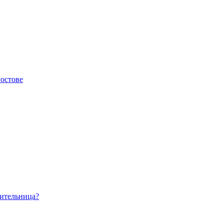
остове
сительница?