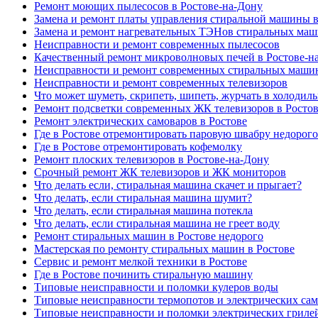
Ремонт моющих пылесосов в Ростове-на-Дону
Замена и ремонт платы управления стиральной машины в
Замена и ремонт нагревательных ТЭНов стиральных маш
Неисправности и ремонт современных пылесосов
Качественный ремонт микроволновых печей в Ростове-н
Неисправности и ремонт современных стиральных маши
Неисправности и ремонт современных телевизоров
Что может шуметь, скрипеть, шипеть, журчать в холодил
Ремонт подсветки современных ЖК телевизоров в Росто
Ремонт электрических самоваров в Ростове
Где в Ростове отремонтировать паровую швабру недорого
Где в Ростове отремонтировать кофемолку
Ремонт плоских телевизоров в Ростове-на-Дону
Срочный ремонт ЖК телевизоров и ЖК мониторов
Что делать если, стиральная машина скачет и прыгает?
Что делать, если стиральная машина шумит?
Что делать, если стиральная машина потекла
Что делать, если стиральная машина не греет воду
Ремонт стиральных машин в Ростове недорого
Мастерская по ремонту стиральных машин в Ростове
Сервис и ремонт мелкой техники в Ростове
Где в Ростове починить стиральную машину
Типовые неисправности и поломки кулеров воды
Типовые неисправности термопотов и электрических са
Типовые неисправности и поломки электрических гриле