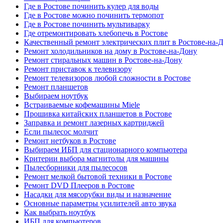
Где в Ростове починить кулер для воды
Где в Ростове можно починить термопот
Где в Ростове починить мультиварку
Где отремонтировать хлебопечь в Ростове
Качественный ремонт электрических плит в Ростове-на-
Ремонт холодильников на дому в Ростове-на-Дону
Ремонт стиральных машин в Ростове-на-Дону
Ремонт приставок к телевизору
Ремонт телевизоров любой сложности в Ростове
Ремонт планшетов
Выбираем ноутбук
Встраиваемые кофемашины Miele
Прошивка китайских планшетов в Ростове
Заправка и ремонт лазерных картриджей
Если пылесос молчит
Ремонт нетбуков в Ростове
Выбираем ИБП для стационарного компьютера
Критерии выбора магнитолы для машины
Пылесборники для пылесосов
Ремонт мелкой бытовой техники в Ростове
Ремонт DVD Плееров в Ростове
Насадки для мясорубки виды и назначение
Основные параметры усилителей авто звука
Как выбрать ноутбук
ИБП для компьютеров