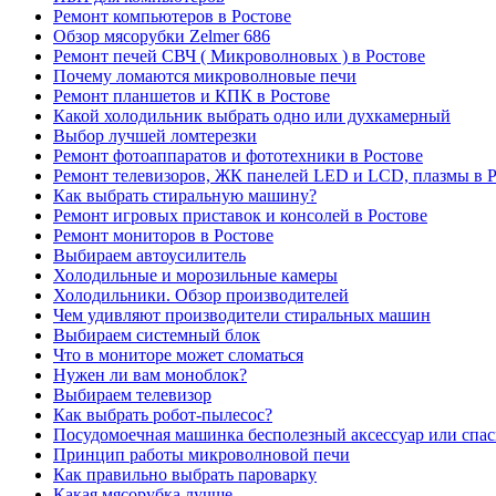
Ремонт компьютеров в Ростове
Обзор мясорубки Zelmer 686
Ремонт печей СВЧ ( Микроволновых ) в Ростове
Почему ломаются микроволновые печи
Ремонт планшетов и КПК в Ростове
Какой холодильник выбрать одно или духкамерный
Выбор лучшей ломтерезки
Ремонт фотоаппаратов и фототехники в Ростове
Ремонт телевизоров, ЖК панелей LED и LCD, плазмы в Р
Как выбрать стиральную машину?
Ремонт игровых приставок и консолей в Ростове
Ремонт мониторов в Ростове
Выбираем автоусилитель
Холодильные и морозильные камеры
Холодильники. Обзор производителей
Чем удивляют производители стиральных машин
Выбираем системный блок
Что в мониторе может сломаться
Нужен ли вам моноблок?
Выбираем телевизор
Как выбрать робот-пылесос?
Посудомоечная машинка бесполезный аксессуар или спа
Принцип работы микроволновой печи
Как правильно выбрать пароварку
Какая мясорубка лучше