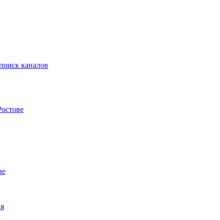
 поиск каналов
Ростове
ве
ия