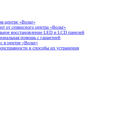
ом центре «Вольт»
нт от сервисного центра «Вольт»
альное восстановление LED и LCD панелей
иональная помощь с гарантией
с в центре «Вольт»
неисправности и способы их устранения