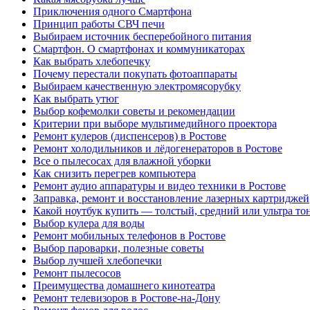
Приключения одного Смартфона
Принцип работы СВЧ печи
Выбираем источник бесперебойного питания
Смартфон. О смартфонах и коммуникаторах
Как выбрать хлебопечку
Почему перестали покупать фотоаппараты
Выбираем качественную электромясорубку
Как выбрать утюг
Выбор кофемолки советы и рекомендации
Критерии при выборе мультимедийного проектора
Ремонт кулеров (диспенсеров) в Ростове
Ремонт холодильников и лёдогенераторов в Ростове
Все о пылесосах для влажной уборки
Как снизить перегрев компьютера
Ремонт аудио аппаратуры и видео техники в Ростове
Заправка, ремонт и восстановление лазерных картриджей
Какой ноутбук купить — толстый, средний или ультра то
Выбор кулера для воды
Ремонт мобильных телефонов в Ростове
Выбор пароварки, полезные советы
Выбор лучшей хлебопечки
Ремонт пылесосов
Преимущества домашнего кинотеатра
Ремонт телевизоров в Ростове-на-Дону