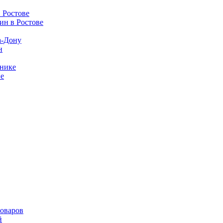
 Ростове
ин в Ростове
а-Дону
н
ьнике
ве
моваров
й