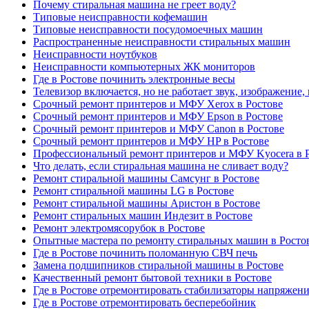
Почему стиральная машина не греет воду?
Типовые неисправности кофемашин
Типовые неисправности посудомоечных машин
Распространенные неисправности стиральных машин
Неисправности ноутбуков
Неисправности компьютерных ЖК мониторов
Где в Ростове починить электронные весы
Телевизор включается, но не работает звук, изображение,
Срочный ремонт принтеров и МФУ Xerox в Ростове
Срочный ремонт принтеров и МФУ Epson в Ростове
Срочный ремонт принтеров и МФУ Canon в Ростове
Срочный ремонт принтеров и МФУ HP в Ростове
Профессиональный ремонт принтеров и МФУ Kyocera в 
Что делать, если стиральная машина не сливает воду?
Ремонт стиральной машины Самсунг в Ростове
Ремонт стиральной машины LG в Ростове
Ремонт стиральной машины Аристон в Ростове
Ремонт стиральных машин Индезит в Ростове
Ремонт электромясорубок в Ростове
Опытные мастера по ремонту стиральных машин в Росто
Где в Ростове починить поломанную СВЧ печь
Замена подшипников стиральной машины в Ростове
Качественный ремонт бытовой техники в Ростове
Где в Ростове отремонтировать стабилизаторы напряжен
Где в Ростове отремонтировать бесперебойник