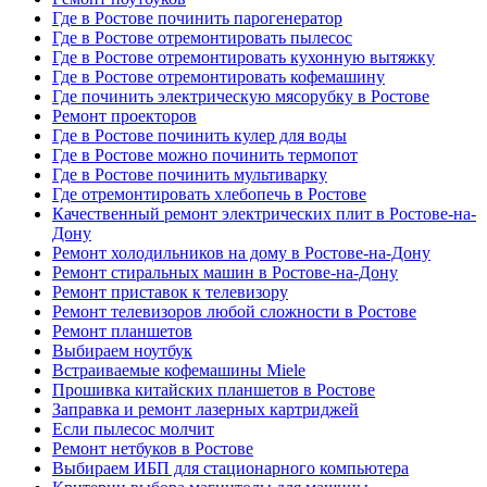
Где в Ростове починить парогенератор
Где в Ростове отремонтировать пылесос
Где в Ростове отремонтировать кухонную вытяжку
Где в Ростове отремонтировать кофемашину
Где починить электрическую мясорубку в Ростове
Ремонт проекторов
Где в Ростове починить кулер для воды
Где в Ростове можно починить термопот
Где в Ростове починить мультиварку
Где отремонтировать хлебопечь в Ростове
Качественный ремонт электрических плит в Ростове-на-
Дону
Ремонт холодильников на дому в Ростове-на-Дону
Ремонт стиральных машин в Ростове-на-Дону
Ремонт приставок к телевизору
Ремонт телевизоров любой сложности в Ростове
Ремонт планшетов
Выбираем ноутбук
Встраиваемые кофемашины Miele
Прошивка китайских планшетов в Ростове
Заправка и ремонт лазерных картриджей
Если пылесос молчит
Ремонт нетбуков в Ростове
Выбираем ИБП для стационарного компьютера