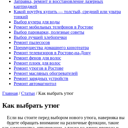
Заправка, ремонт и восстановление лазерных
картриджей
Какой ноутбук купить — толстый, средний или ультра
тонкий
Выбор кулера для воды
Ремонт мобильных телефонов в Ростове
Выбор пароварки, полезные советы
Выбор лучшей хлебопечки
Ремонт пылесосов
Преимущества домашнего кинотеатра
Ремонт телевизоров в Ростове-на-Дону
Ремонт фенов для волос
Ремонт плоек для волос
Ремонт утюгов в Ростове
Ремонт масляных обогревателей
Ремонт зарядных устройств
Ремонт автомагнитол
Главная
/
Статьи
/
Как выбрать утюг
Как выбрать утюг
Если вы стоите перед выбором нового утюга, наверняка вы
будете обращать внимание на различные функции, такие
как самоочистка, отпаривание, а также на длину провода и