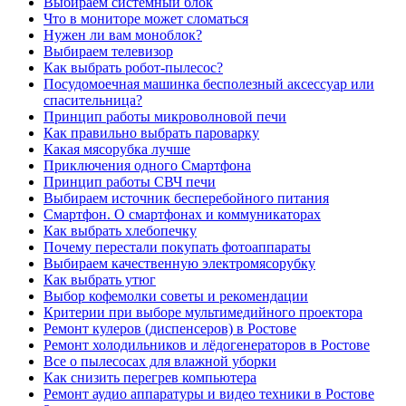
Выбираем системный блок
Что в мониторе может сломаться
Нужен ли вам моноблок?
Выбираем телевизор
Как выбрать робот-пылесос?
Посудомоечная машинка бесполезный аксессуар или
спасительница?
Принцип работы микроволновой печи
Как правильно выбрать пароварку
Какая мясорубка лучше
Приключения одного Смартфона
Принцип работы СВЧ печи
Выбираем источник бесперебойного питания
Смартфон. О смартфонах и коммуникаторах
Как выбрать хлебопечку
Почему перестали покупать фотоаппараты
Выбираем качественную электромясорубку
Как выбрать утюг
Выбор кофемолки советы и рекомендации
Критерии при выборе мультимедийного проектора
Ремонт кулеров (диспенсеров) в Ростове
Ремонт холодильников и лёдогенераторов в Ростове
Все о пылесосах для влажной уборки
Как снизить перегрев компьютера
Ремонт аудио аппаратуры и видео техники в Ростове