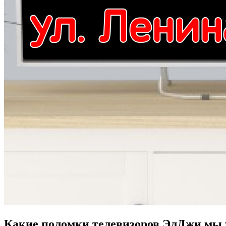
Какие поломки телевизоров ЭлДжи мы 