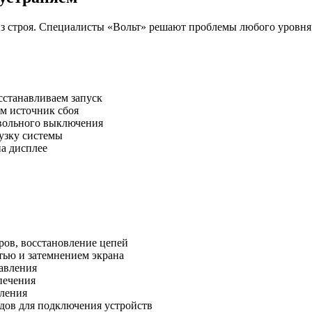
з строя. Специалисты «Вольт» решают проблемы любого уровня 
сстанавливаем запуск
м источник сбоя
вольного выключения
узку системы
на дисплее
ров, восстановление цепей
тью и затемнением экрана
авления
печения
ления
дов для подключения устройств