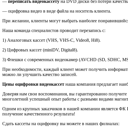
—
переписать видеокассету
на DVD диски без потери качеств
— оцифровка видео в виде файла на носитель клиента.
При желании, клиенты могут выбрать наиболее понравившийся
Наша команда специалистов проводит перезапись с:
1) Аналоговых кассет (VHS, VHS-C, Video8, Hi8).
2) Цифровых кассет (miniDV, Digital8).
3) Флешки с современных видеокамер (AVCHD (SD, SDHC, MS
При необходимости, каждый клиент может получить информатив
можно ли улучшить качество записей.
Цены оцифровки видеокассет
наша компания предлагает наибо
Доверяя нам свои воспоминания, вы гарантированно получите к
многолетний успешный опыт работы с разными видами магнитны
Одним из крупных заказчиков в нашей компании является ФК Р
получение качественного результата!
Сдать кассеты на оцифровку вы можете в наших филиалах: